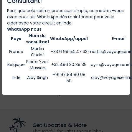
Consultant!
Pour que cela soit un processus simple, connectez-vous
avec nous sur WhatsApp dès maintenant pour vous
aider avec votre circuit en Inde.
WhatsApp nous
Nom du
Rajasthan
Pays
WhatsApp/appel
E-mail
consultant
Rejuvenating Rajasthan
Martin
France
+33 6 99 54 47 33
martin@voyageseni
Oudot
0 Review
Pierre Yves
€3100
Belgique
+32 496 30 39 39
pym@voyagesenin
€2489
Masson
16D
from
+91 97 84 80 08
Inde
Ajay Singh
ajay@voyagesenin
50
Showing 1 - 1 of 1 Tours
Get Updates & More
Thoughtful thoughts to your inbox