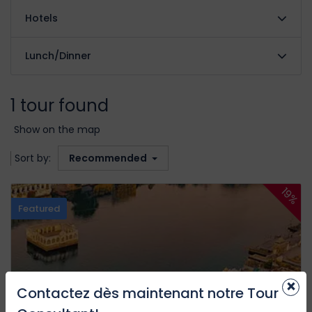
Hotels
Lunch/Dinner
1 tour found
Show on the map
Sort by:
Recommended
19%
Featured
×
Contactez dès maintenant notre Tour